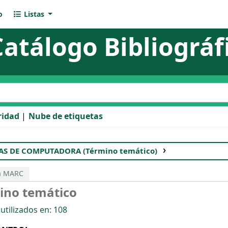
o
Listas
Catálogo Bibliográf
l catálogo
ridad
Nube de etiquetas
S DE COMPUTADORA (Término temático)
Vista MARC
ta MARC
ino temático
utilizados en: 108