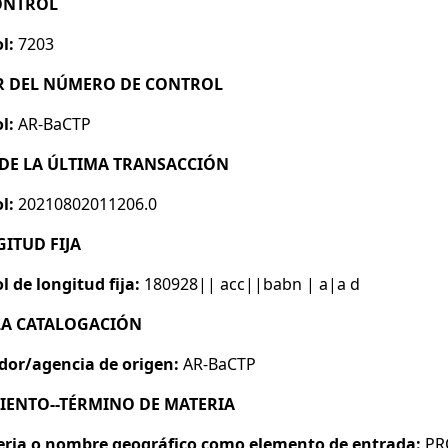
CONTROL
l:
7203
OR DEL NÚMERO DE CONTROL
l:
AR-BaCTP
A DE LA ÚLTIMA TRANSACCIÓN
l:
20210802011206.0
GITUD FIJA
 de longitud fija:
180928|| acc||babn | a|a d
 LA CATALOGACIÓN
dor/agencia de origen:
AR-BaCTP
MIENTO--TÉRMINO DE MATERIA
ria o nombre geográfico como elemento de entrada:
PR