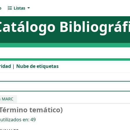
o
Listas
Catálogo Bibliográf
l catálogo
ridad
Nube de etiquetas
S(Término temático)
ta MARC
érmino temático)
tilizados en: 49