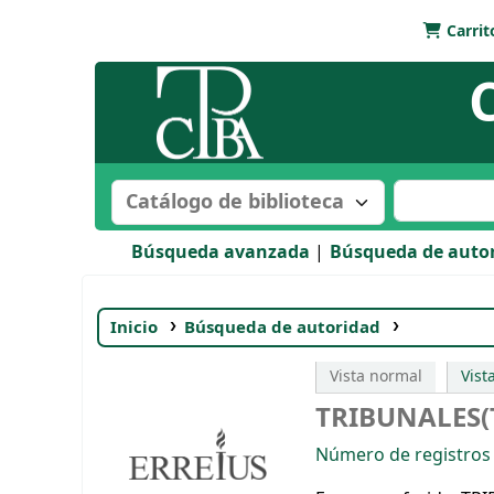
Carrit
Biblioteca Bartolomé Mitre
Buscar en el catálogo por:
Buscar en e
Búsqueda avanzada
Búsqueda de auto
Inicio
Búsqueda de autoridad
TRIBUNALE
Vista normal
Vis
TRIBUNALES(T
Número de registros u