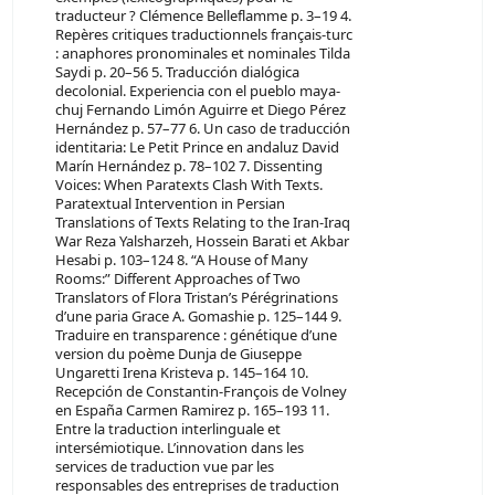
traducteur ? Clémence Belleflamme p. 3–19 4.
Repères critiques traductionnels français-turc
: anaphores pronominales et nominales Tilda
Saydi p. 20–56 5. Traducción dialógica
decolonial. Experiencia con el pueblo maya-
chuj Fernando Limón Aguirre et Diego Pérez
Hernández p. 57–77 6. Un caso de traducción
identitaria: Le Petit Prince en andaluz David
Marín Hernández p. 78–102 7. Dissenting
Voices: When Paratexts Clash With Texts.
Paratextual Intervention in Persian
Translations of Texts Relating to the Iran-Iraq
War Reza Yalsharzeh, Hossein Barati et Akbar
Hesabi p. 103–124 8. “A House of Many
Rooms:” Different Approaches of Two
Translators of Flora Tristan’s Pérégrinations
d’une paria Grace A. Gomashie p. 125–144 9.
Traduire en transparence : génétique d’une
version du poème Dunja de Giuseppe
Ungaretti Irena Kristeva p. 145–164 10.
Recepción de Constantin-François de Volney
en España Carmen Ramirez p. 165–193 11.
Entre la traduction interlinguale et
intersémiotique. L’innovation dans les
services de traduction vue par les
responsables des entreprises de traduction