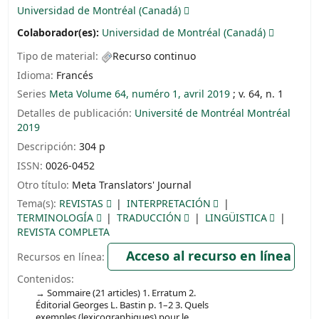
Universidad de Montréal (Canadá)
Colaborador(es):
Universidad de Montréal (Canadá)
Tipo de material:
Recurso continuo
Idioma:
Francés
Series
Meta Volume 64, numéro 1, avril 2019
; v. 64, n. 1
Detalles de publicación:
Université de Montréal
Montréal
2019
Descripción:
304 p
ISSN:
0026-0452
Otro título:
Meta Translators' Journal
Tema(s):
REVISTAS
INTERPRETACIÓN
TERMINOLOGÍA
TRADUCCIÓN
LINGÜISTICA
REVISTA COMPLETA
Acceso al recurso en línea
Recursos en línea:
Contenidos:
Sommaire (21 articles) 1. Erratum 2.
Éditorial Georges L. Bastin p. 1–2 3. Quels
exemples (lexicographiques) pour le