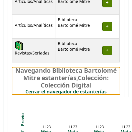
Artículos/Analíticas
Bartolomé Mitre
Biblioteca
Artículos/Analíticas
Bartolomé Mitre
Biblioteca
Bartolomé Mitre
Revistas/Seriadas
Navegando Biblioteca Bartolomé
Mitre estanterías
,
Colección:
Colección Digital
(Oculta el
Cerrar el navegador de estanterías
Previo
H 23
H 23
H 23
H 23
Meta,
Meta,
Meta,
Meta,