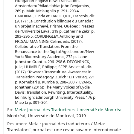
Hungarian-English news translation.
Amsterdam/Philadelphia: John Benjamins,
269 p. Mairi Mclaughlin p. 291–293 4.
CARDINAL, Linda et LAROCQUE, François, dir.
(2017) : La Constitution bilingue du Canada :
un projet inachevé. Prisme. Québec : Presses
de l’Université Laval, 319 p. Catherine Zekri p.
293–296 5. CORDINGLEY, Anthony and
FRIGAU MANNING, Céline, eds. (2017):
Collaborative Translation: From the
Renaissance to the Digital Age. London/New
York: Bloomsbury Academic, 272 p. Liane
Johnston Grant p. 296–298 6. DECONINCK,
Julie, HUMBLÉ, Philippe, SEPP, Arvi et al., dir.
(2017) : Towards Transcultural Awareness in
Translation Pedagogy. Zurich : LIT Verlag, 271
p. Kornebari B. Kumbe p. 298–300 7. EVANS,
Jonathan (2016): The Many Voices of Lydia
Davis: Translation, Rewriting, Intertextuality.
Edinburgh: Edinburgh University Press, 176 p.
Miao Li p. 301–304
En:
Meta: Journal des Traducteurs Université de Montréal
Montréal, Université de Montréal, 2019
Resumen:
Meta : journal des traducteurs / Meta:
Translators’ Journal est une revue savante internationale