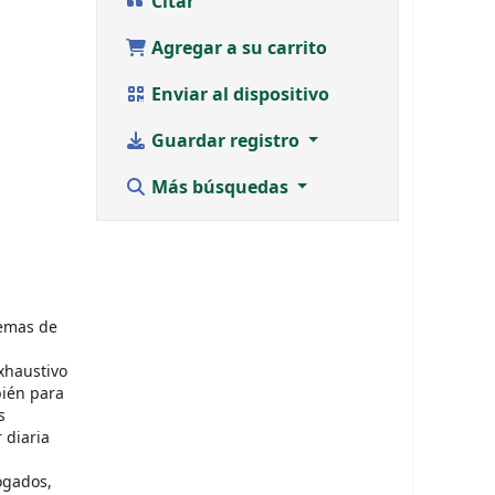
Citar
Agregar a su carrito
Enviar al dispositivo
Guardar registro
Más búsquedas
lemas de
xhaustivo
bién para
s
 diaria
ogados,