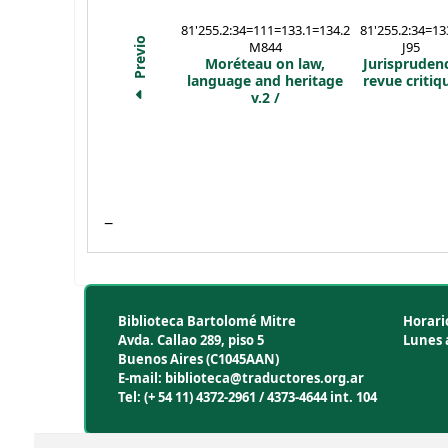
81'255.2:34=111=133.1=134.2
81'255.2:34=13
Previo
M844
J95
Moréteau on law,
Jurispruden
language and heritage
revue critiq
v.2 /
Biblioteca Bartolomé Mitre
Horari
Avda. Callao 289, piso 5
Lunes a
Buenos Aires (C1045AAN)
E-mail: biblioteca@traductores.org.ar
Tel: (+ 54 11) 4372-2961 / 4373-4644 int. 104