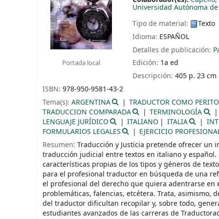
Universidad Autónoma de 
Tipo de material:
Texto
Idioma:
ESPAÑOL
Detalles de publicación:
P
Edición:
1a ed
Portada local
Descripción:
405 p. 23 cm
ISBN:
978-950-9581-43-2
Tema(s):
ARGENTINA
TRADUCTOR COMO PERIT
TRADUCCION COMPARADA
TERMINOLOGÍA
LENGUAJE JURÍDICO
ITALIANO
ITALIA
INT
FORMULARIOS LEGALES
EJERCICIO PROFESIONA
Resumen:
Traducción y Justicia pretende ofrecer un
traducción judicial entre textos en italiano y español.
características propias de los tipos y géneros de tex
para el profesional traductor en búsqueda de una ref
el profesional del derecho que quiera adentrarse en el
problemáticas, falencias, etcétera. Trata, asimismo, 
del traductor dificultan recopilar y, sobre todo, gener
estudiantes avanzados de las carreras de Traductorado