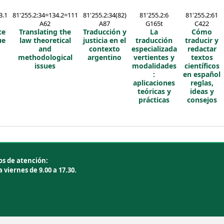
3.1
81'255.2:34=134.2=111
81'255.2:34(82)
81'255.2:6
81'255.2:61
A62
A87
G165t
C422
ce
Translating the
Traducción y
La
Cómo
ue
law
theoretical
justicia en el
traducción
traducir y
and
contexto
especializada
redactar
methodological
argentino
vertientes y
textos
issues
modalidades
científicos
:
en español
aplicaciones
reglas,
teóricas y
ideas y
prácticas
consejos
os de atención:
 viernes de 9.00 a 17.30.