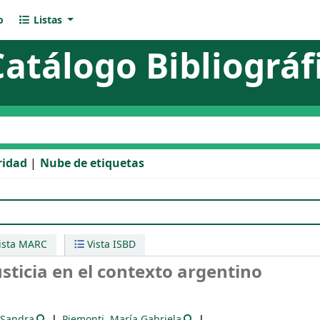
o
Listas
Catálogo Bibliográf
l catálogo
ridad
Nube de etiquetas
en el contexto argentino
ista MARC
Vista ISBD
usticia en el contexto argentino
 Sandra
Piemonti, María Gabriela