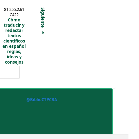
81'255.2:61
Siguiente
C422
Cómo
traducir y
redactar
textos
científicos
en español
reglas,
ideas y
consejos
@BiblioCTPCBA