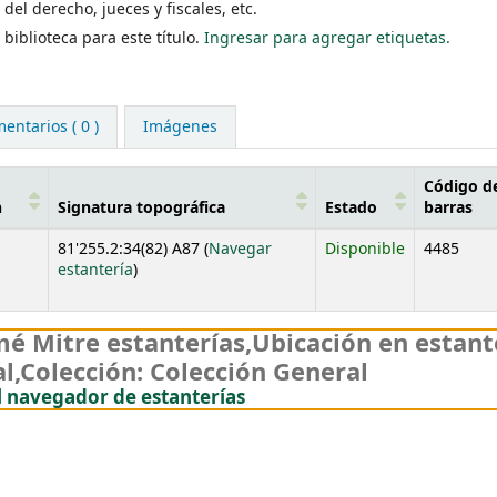
el derecho, jueces y fiscales, etc.
biblioteca para este título.
Ingresar para agregar etiquetas.
entarios ( 0 )
Imágenes
Código d
n
Signatura topográfica
Estado
barras
81'255.2:34(82) A87 (
Navegar
Disponible
4485
(Abre debajo)
estantería
)
é Mitre estanterías
,
Ubicación en estant
l,
Colección: Colección General
(Oculta el navegador de es
l navegador de estanterías