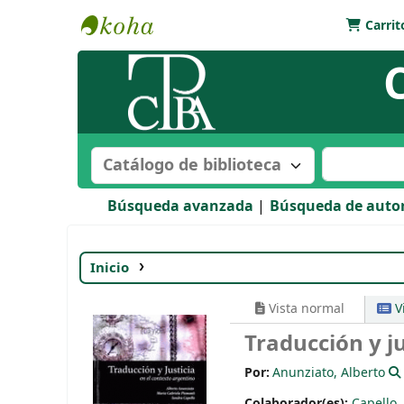
Carrit
Biblioteca Bartolomé Mitre
Buscar en el catálogo por:
Buscar en e
Búsqueda avanzada
Búsqueda de auto
Inicio
Detalles para:
Traducción y justicia 
Vista normal
V
Traducción y j
Por:
Anunziato, Alberto
Colaborador(es):
Capello,