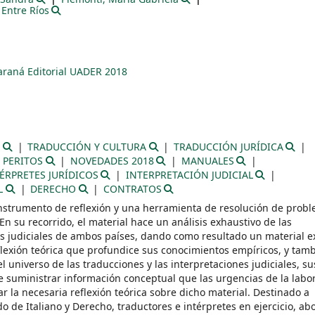
Entre Ríos
araná
Editorial UADER
2018
O
TRADUCCIÓN Y CULTURA
TRADUCCIÓN JURÍDICA
PERITOS
NOVEDADES 2018
MANUALES
ÉRPRETES JURÍDICOS
INTERPRETACIÓN JUDICIAL
L
DERECHO
CONTRATOS
 instrumento de reflexión y una herramienta de resolución de prob
 En su recorrido, el material hace un análisis exhaustivo de las
tos judiciales de ambos países, dando como resultado un material e
lexión teórica que profundice sus conocimientos empíricos, y tam
 universo de las traducciones y las interpretaciones judiciales, su
de suministrar información conceptual que las urgencias de la labor
ar la necesaria reflexión teórica sobre dicho material. Destinado a
 de Italiano y Derecho, traductores e intérpretes en ejercicio, ab