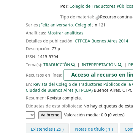
Por:
Colegio de Traductores Público
Tipo de material:
Recurso continu
Series
¡Feliz aniversario, Colegio!
; n.121
Analíticas:
Mostrar analíticas
Detalles de publicación:
CTPCBA
Buenos Aires
2014
Descripción:
77 p
ISSN:
1415-5794
Tema(s):
TRADUCCIÓN
INTERPRETACIÓN
R
Acceso al recurso en lí
Recursos en línea:
En:
Revista del Colegio de Traductores Públicos de la
Ciudad de Buenos Aires (CTPCBA)
Buenos Aires, CTPC
Resumen:
Revista completa.
Etiquetas de esta biblioteca:
No hay etiquetas de esta 
Valoración
Valoración media: 0.0 (0 votos)
Existencias
( 25 )
Notas de título ( 1 )
Come