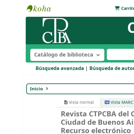
Carrit
Biblioteca Bartolomé Mitre
Buscar en el catálogo por:
Buscar en e
Búsqueda avanzada
Búsqueda de auto
Inicio
Detalles para:
Revista CTPCBA del Co
Vista normal
Vista MARC
Revista CTPCBA del C
Ciudad de Buenos Ai
Recurso electrónico