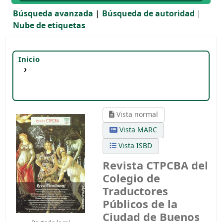
Búsqueda avanzada
Búsqueda de autoridad
Nube de etiquetas
Inicio
Detalles para:
Revista CTPCBA del Colegio de
Traductores Públicos de la Ciudad de Buenos
Aires, número 87
septiembre - octubre 2007
Vista normal
Vista MARC
Vista ISBD
Revista CTPCBA del
Colegio de
Traductores
Públicos de la
Ciudad de Buenos