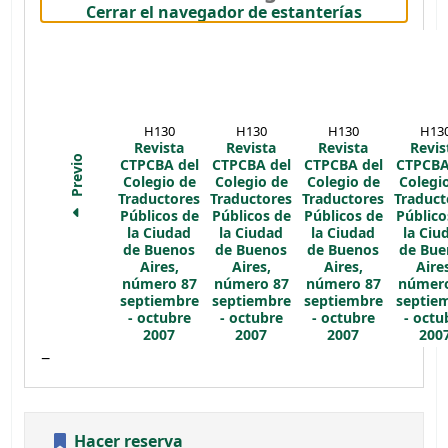
(Oculta el
Cerrar el navegador de estanterías
H130
H130
H130
H13
Revista
Revista
Revista
Revis
Previo
CTPCBA del
CTPCBA del
CTPCBA del
CTPCBA
Colegio de
Colegio de
Colegio de
Colegi
Traductores
Traductores
Traductores
Traduct
Públicos de
Públicos de
Públicos de
Público
la Ciudad
la Ciudad
la Ciudad
la Ciu
de Buenos
de Buenos
de Buenos
de Bue
Aires,
Aires,
Aires,
Aire
número 87
número 87
número 87
número
septiembre
septiembre
septiembre
septie
- octubre
- octubre
- octubre
- octu
2007
2007
2007
200
Hacer reserva