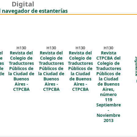
Digital
(Oculta el navegador de es
l navegador de estanterías
H130
H130
H130
H130
el
Revista del
Revista del
Revista del
Revista
de
Colegio de
Colegio de
Colegio de
CTPCBA del
Sigu
es
Traductores
Traductores
Traductores
Colegio de
de
Públicos de
Públicos de
Públicos de
Traductores
de
la Ciudad de
la Ciudad de
la Ciudad
Públicos de
Buenos
Buenos
de Buenos
la Ciudad
Aires -
Aires -
Aires -
de Buenos
CTPCBA
CTPCBA
CTPCBA
Aires,
número
119
Septiembre
-
Noviembre
2013