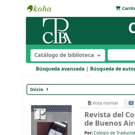
Carrit
Biblioteca Bartolomé Mitre
Buscar en el catálogo por:
Buscar en e
Búsqueda avanzada
Búsqueda de auto
Inicio
Detalles para:
Revista del Colegio de
Vista normal
Revista del Co
de Buenos Air
Por:
Colegio de Traducto