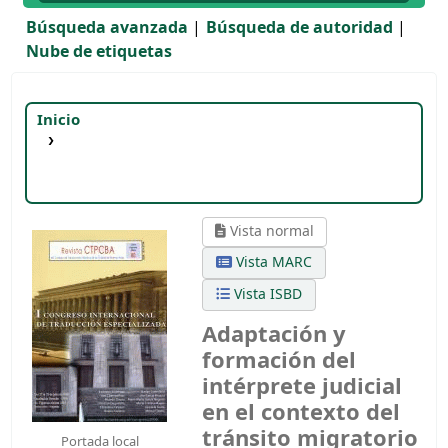
Búsqueda avanzada
Búsqueda de autoridad
Nube de etiquetas
Inicio
Detalles para:
Adaptación y formación del
intérprete judicial en el contexto del tránsito
migratorio
Vista normal
Vista MARC
Vista ISBD
Adaptación y
formación del
intérprete judicial
en el contexto del
tránsito migratorio
Portada local