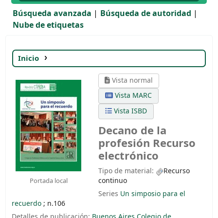
Búsqueda avanzada
Búsqueda de autoridad
Nube de etiquetas
Inicio
Detalles para:
Decano de la profesión
Vista normal
Vista MARC
Vista ISBD
Decano de la
profesión
Recurso
electrónico
Tipo de material:
Recurso
continuo
Portada local
Series
Un simposio para el
recuerdo
; n.106
Detalles de publicación:
Buenos Aires
Colegio de