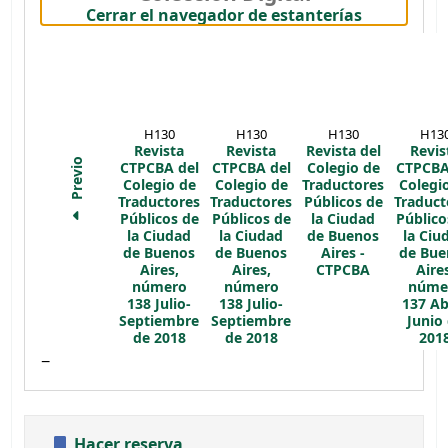
(Oculta el
Cerrar el navegador de estanterías
H130
H130
H130
H13
Revista
Revista
Revista del
Revis
Previo
CTPCBA del
CTPCBA del
Colegio de
CTPCBA
Colegio de
Colegio de
Traductores
Colegi
Traductores
Traductores
Públicos de
Traduct
Públicos de
Públicos de
la Ciudad
Público
la Ciudad
la Ciudad
de Buenos
la Ciu
de Buenos
de Buenos
Aires -
de Bue
Aires,
Aires,
CTPCBA
Aire
número
número
núme
138
Julio-
138
Julio-
137
Ab
Septiembre
Septiembre
Junio
de 2018
de 2018
201
Hacer reserva