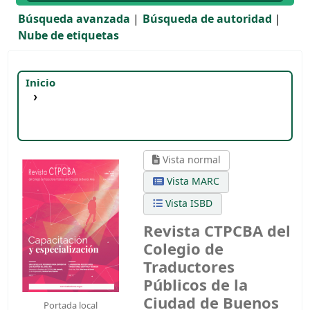
Búsqueda avanzada
Búsqueda de autoridad
Nube de etiquetas
Inicio
Detalles para:
Revista CTPCBA del Colegio de
Traductores Públicos de la Ciudad de Buenos
Aires, número 137
Abril-Junio de 2018
Vista normal
Vista MARC
Vista ISBD
Revista CTPCBA del
Colegio de
Traductores
Públicos de la
Ciudad de Buenos
Portada local