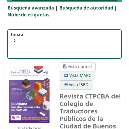
Búsqueda avanzada
Búsqueda de autoridad
Nube de etiquetas
Inicio
Detalles para:
Revista CTPCBA del Colegio de
Traductores Públicos de la Ciudad de Buenos
Aires, número 133
Marzo-Mayo de 2017
Vista normal
Vista MARC
Vista ISBD
Revista CTPCBA del
Colegio de
Traductores
Públicos de la
Ciudad de Buenos
Portada local