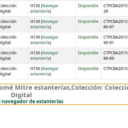
Colección
H130 (
Navegar
Disponible
CTPCBA2015
(Abre debajo)
igital
estantería
)
28
Colección
H130 (
Navegar
Disponible
CTPCBA2015
(Abre debajo)
igital
estantería
)
86-87
Colección
H130 (
Navegar
Disponible
CTPCBA2015
(Abre debajo)
igital
estantería
)
90-91
Colección
H130 (
Navegar
Disponible
CTPCBA2015
(Abre debajo)
igital
estantería
)
88-89
Colección
H130 (
Navegar
Disponible
CTPCBA2015
(Abre debajo)
igital
estantería
)
omé Mitre estanterías
,
Colección: Colecc
Digital
(Oculta el navegador de es
l navegador de estanterías