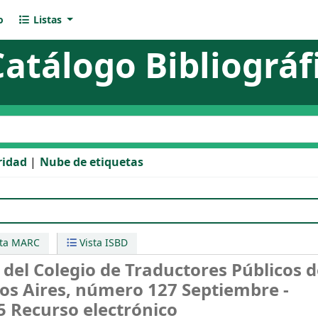
o
Listas
Catálogo Bibliográf
l catálogo
ridad
Nube de etiquetas
legio de Traductores Públicos de la Ciudad de Buenos Aire
sta MARC
Vista ISBD
del Colegio de Traductores Públicos d
os Aires, número 127 Septiembre -
15
Recurso electrónico