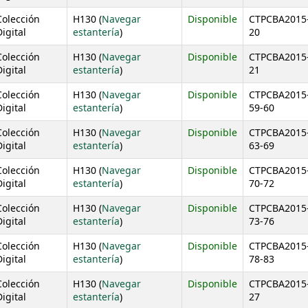
Colección
H130 (
Navegar
Disponible
CTPCBA2015
(Abre debajo)
igital
estantería
)
20
Colección
H130 (
Navegar
Disponible
CTPCBA2015
(Abre debajo)
igital
estantería
)
21
Colección
H130 (
Navegar
Disponible
CTPCBA2015
(Abre debajo)
igital
estantería
)
59-60
Colección
H130 (
Navegar
Disponible
CTPCBA2015
(Abre debajo)
igital
estantería
)
63-69
Colección
H130 (
Navegar
Disponible
CTPCBA2015
(Abre debajo)
igital
estantería
)
70-72
Colección
H130 (
Navegar
Disponible
CTPCBA2015
(Abre debajo)
igital
estantería
)
73-76
Colección
H130 (
Navegar
Disponible
CTPCBA2015
(Abre debajo)
igital
estantería
)
78-83
Colección
H130 (
Navegar
Disponible
CTPCBA2015
(Abre debajo)
igital
estantería
)
27