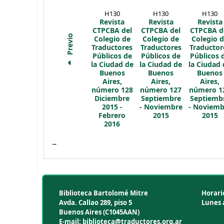
H130
H130
H130
Revista
Revista
Revista
CTPCBA del
CTPCBA del
CTPCBA d
Previo
Colegio de
Colegio de
Colegio 
Traductores
Traductores
Traductor
Públicos de
Públicos de
Públicos 
la Ciudad de
la Ciudad de
la Ciudad 
Buenos
Buenos
Buenos
Aires,
Aires,
Aires,
número 128
número 127
número 1
Diciembre
Septiembre
Septiemb
2015 -
- Noviembre
- Noviemb
Febrero
2015
2015
2016
Biblioteca Bartolomé Mitre
Horari
Avda. Callao 289, piso 5
Lunes a
Buenos Aires (C1045AAN)
E-mail: biblioteca@traductores.org.ar