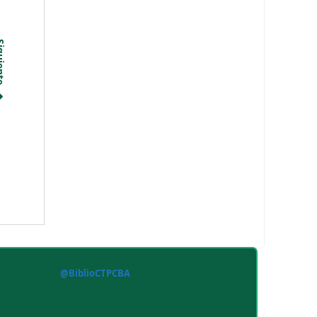
iente
@BiblioCTPCBA