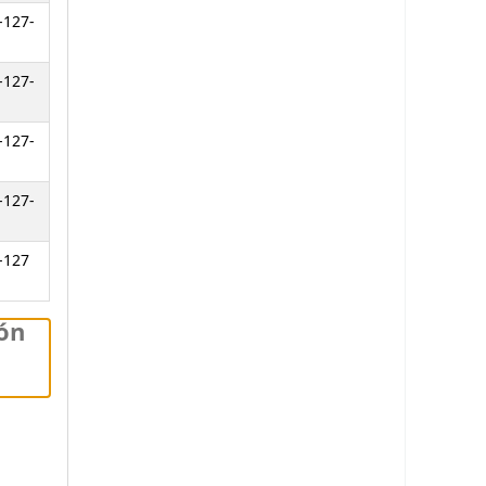
-127-
-127-
-127-
-127-
-127
ión
tanterías)