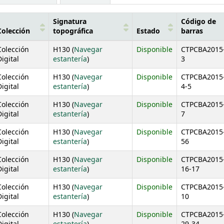
Signatura
Código de
Colección
topográfica
Estado
barras
Colección
H130 (
Navegar
Disponible
CTPCBA2015
(Abre debajo)
igital
estantería
)
3
Colección
H130 (
Navegar
Disponible
CTPCBA2015
(Abre debajo)
igital
estantería
)
4-5
Colección
H130 (
Navegar
Disponible
CTPCBA2015
(Abre debajo)
igital
estantería
)
7
Colección
H130 (
Navegar
Disponible
CTPCBA2015
(Abre debajo)
igital
estantería
)
56
Colección
H130 (
Navegar
Disponible
CTPCBA2015
(Abre debajo)
igital
estantería
)
16-17
Colección
H130 (
Navegar
Disponible
CTPCBA2015
(Abre debajo)
igital
estantería
)
10
Colección
H130 (
Navegar
Disponible
CTPCBA2015
(Abre debajo)