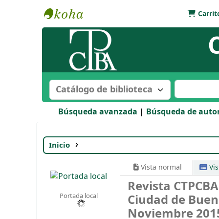
Carrit
Biblioteca Bartolomé Mitre
Buscar en el catálogo por:
Buscar en e
Búsqueda avanzada
Búsqueda de auto
Inicio
Detalles para:
Revista CTPCBA del Co
Vista normal
Vi
Revista CTPCBA 
Portada local
Ciudad de Buen
Noviembre 20