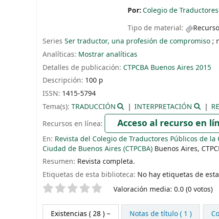
Por:
Colegio de Traductores
Tipo de material:
Recurso
Series
Ser traductor, una profesión de compromiso
; 
Analíticas:
Mostrar analíticas
Detalles de publicación:
CTPCBA
Buenos Aires
2015
Descripción:
100 p
ISSN:
1415-5794
Tema(s):
TRADUCCIÓN
INTERPRETACIÓN
R
Acceso al recurso en lí
Recursos en línea:
En:
Revista del Colegio de Traductores Públicos de la
Ciudad de Buenos Aires (CTPCBA)
Buenos Aires, CTPC
Resumen:
Revista completa.
Etiquetas de esta biblioteca:
No hay etiquetas de esta 
Valoración
Valoración media: 0.0 (0 votos)
Existencias
( 28 )
Notas de título ( 1 )
Co