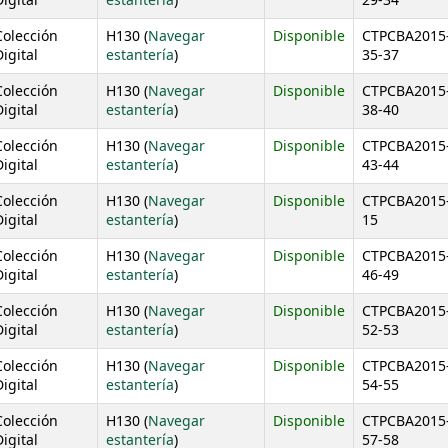
igital
estantería
)
29-34
Colección
H130 (
Navegar
Disponible
CTPCBA2015
(Abre debajo)
igital
estantería
)
35-37
Colección
H130 (
Navegar
Disponible
CTPCBA2015
(Abre debajo)
igital
estantería
)
38-40
Colección
H130 (
Navegar
Disponible
CTPCBA2015
(Abre debajo)
igital
estantería
)
43-44
Colección
H130 (
Navegar
Disponible
CTPCBA2015
(Abre debajo)
igital
estantería
)
15
Colección
H130 (
Navegar
Disponible
CTPCBA2015
(Abre debajo)
igital
estantería
)
46-49
Colección
H130 (
Navegar
Disponible
CTPCBA2015
(Abre debajo)
igital
estantería
)
52-53
Colección
H130 (
Navegar
Disponible
CTPCBA2015
(Abre debajo)
igital
estantería
)
54-55
Colección
H130 (
Navegar
Disponible
CTPCBA2015
(Abre debajo)
igital
estantería
)
57-58