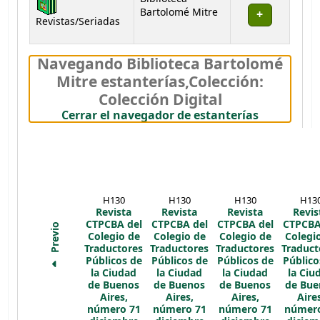
Bartolomé Mitre
Revistas/Seriadas
Navegando Biblioteca Bartolomé
Mitre estanterías
,
Colección:
Colección Digital
(Oculta el
Cerrar el navegador de estanterías
H130
H130
H130
H13
Revista
Revista
Revista
Revis
CTPCBA del
CTPCBA del
CTPCBA del
CTPCBA
Previo
Colegio de
Colegio de
Colegio de
Colegi
Traductores
Traductores
Traductores
Traduct
Públicos de
Públicos de
Públicos de
Público
la Ciudad
la Ciudad
la Ciudad
la Ciu
de Buenos
de Buenos
de Buenos
de Bue
Aires,
Aires,
Aires,
Aire
número 71
número 71
número 71
número