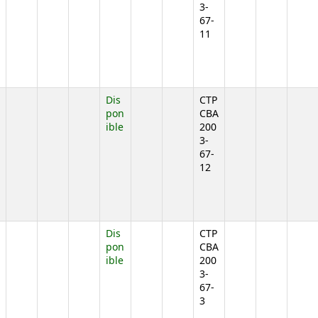
3-
67-
11
jo)
Dis
CTP
pon
CBA
ible
200
3-
67-
12
jo)
Dis
CTP
pon
CBA
ible
200
3-
67-
3