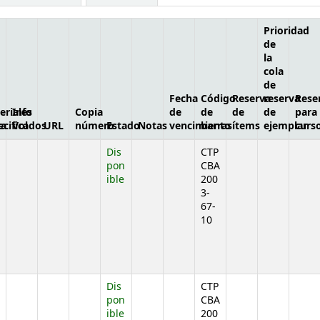
Prioridad
de
la
cola
de
Fecha
Código
Reserva
reserva
Rese
eriales
Info
Copia
de
de
de
de
para
ca
ecificados
Vol
URL
número
Estado
Notas
vencimiento
barras
ítems
ejemplar
curs
Dis
CTP
pon
CBA
ible
200
3-
67-
10
jo)
Dis
CTP
pon
CBA
ible
200