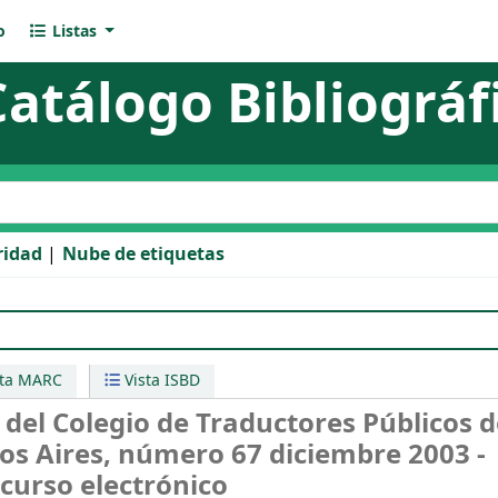
o
Listas
Catálogo Bibliográf
l catálogo
ridad
Nube de etiquetas
legio de Traductores Públicos de la Ciudad de Buenos Aires
sta MARC
Vista ISBD
del Colegio de Traductores Públicos d
os Aires, número 67 diciembre 2003 -
curso electrónico