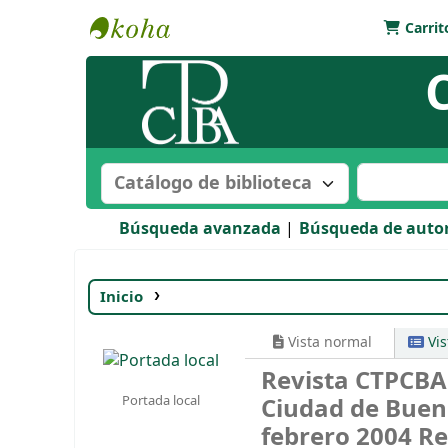
Carrit
Biblioteca Bartolomé Mitre
Buscar en el catálogo por:
Buscar en e
Búsqueda avanzada
Búsqueda de auto
Inicio
Detalles para:
Revista CTPCBA del Co
Vista normal
Vi
Revista CTPCBA 
Portada local
Ciudad de Buen
febrero 2004
Re