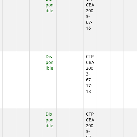
pon
CBA
ible
200
3-
67-
16
jo)
Dis
CTP
pon
CBA
ible
200
3-
67-
17-
18
jo)
Dis
CTP
pon
CBA
ible
200
3-