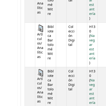
tolo
tal
ar
Ana
mé
est
lític
Mit
ant
as
re
ería
(Abre deba
)
Bibl
Col
H13
iote
ecci
0
Artí
ca
ón
(
Na
cul
Bar
Digi
veg
os/
tolo
tal
ar
Ana
mé
est
lític
Mit
ant
as
re
ería
(Abre deba
)
Bibl
Col
H13
iote
ecci
0
Artí
ca
ón
(
Na
cul
Bar
Digi
veg
os/
tolo
tal
ar
Ana
mé
est
lític
Mit
ant
as
re
ería