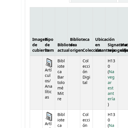
Imagen
Tipo
Biblioteca
Ubicación
de
de
Biblioteca
de
en
Signatura
Mat
cubierta
ítem
actual
origen
Colección
estantería
topográfi
esp
Existencias
Bibl
Col
H13
iote
ecci
0
Artí
ca
ón
(
Na
cul
Bar
Digi
veg
os/
tolo
tal
ar
Ana
mé
est
lític
Mit
ant
as
re
ería
(Abre deba
)
Bibl
Col
H13
iote
ecci
0
Artí
ca
ón
(
Na