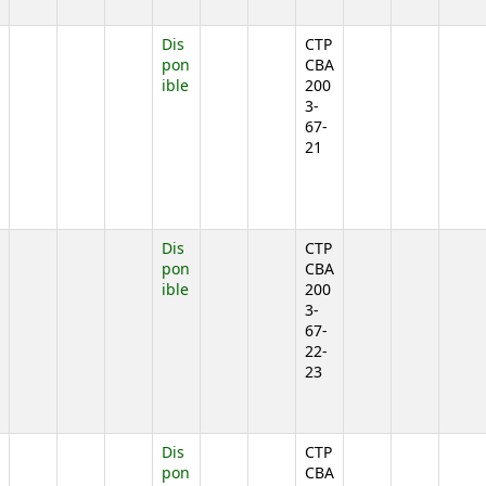
jo)
Dis
CTP
pon
CBA
ible
200
3-
67-
21
jo)
Dis
CTP
pon
CBA
ible
200
3-
67-
22-
23
jo)
Dis
CTP
pon
CBA