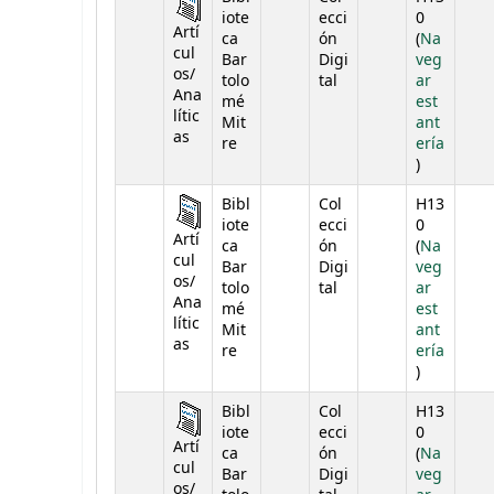
iote
ecci
0
Artí
ca
ón
(
Na
cul
Bar
Digi
veg
os/
tolo
tal
ar
Ana
mé
est
lític
Mit
ant
as
re
ería
(Abre deba
)
Bibl
Col
H13
iote
ecci
0
Artí
ca
ón
(
Na
cul
Bar
Digi
veg
os/
tolo
tal
ar
Ana
mé
est
lític
Mit
ant
as
re
ería
(Abre deba
)
Bibl
Col
H13
iote
ecci
0
Artí
ca
ón
(
Na
cul
Bar
Digi
veg
os/