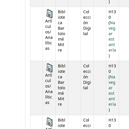
(Abre deba
)
Bibl
Col
H13
iote
ecci
0
Artí
ca
ón
(
Na
cul
Bar
Digi
veg
os/
tolo
tal
ar
Ana
mé
est
lític
Mit
ant
as
re
ería
(Abre deba
)
Bibl
Col
H13
iote
ecci
0
Artí
ca
ón
(
Na
cul
Bar
Digi
veg
os/
tolo
tal
ar
Ana
mé
est
lític
Mit
ant
as
re
ería
(Abre deba
)
Bibl
Col
H13
iote
ecci
0