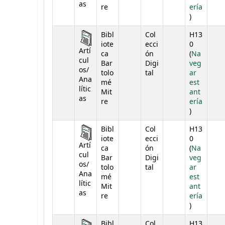
as
re
ería
(Abre deba
)
Bibl
Col
H13
iote
ecci
0
Artí
ca
ón
(
Na
cul
Bar
Digi
veg
os/
tolo
tal
ar
Ana
mé
est
lític
Mit
ant
as
re
ería
(Abre deba
)
Bibl
Col
H13
iote
ecci
0
Artí
ca
ón
(
Na
cul
Bar
Digi
veg
os/
tolo
tal
ar
Ana
mé
est
lític
Mit
ant
as
re
ería
(Abre deba
)
Bibl
Col
H13