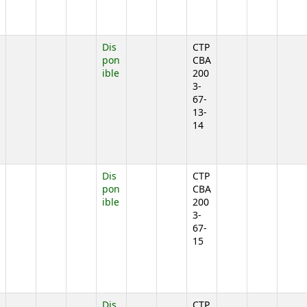
jo)
Dis
CTP
pon
CBA
ible
200
3-
67-
13-
14
jo)
Dis
CTP
pon
CBA
ible
200
3-
67-
15
jo)
Dis
CTP