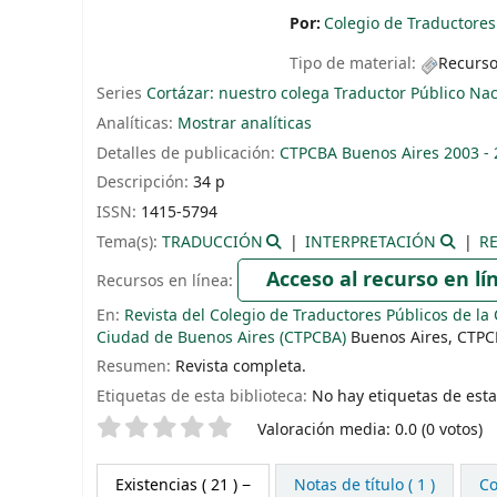
Por:
Colegio de Traductores
Tipo de material:
Recurso
Series
Cortázar: nuestro colega Traductor Público Nac
Analíticas:
Mostrar analíticas
Detalles de publicación:
CTPCBA
Buenos Aires
2003 -
Descripción:
34 p
ISSN:
1415-5794
Tema(s):
TRADUCCIÓN
INTERPRETACIÓN
R
Acceso al recurso en lí
Recursos en línea:
En:
Revista del Colegio de Traductores Públicos de la
Ciudad de Buenos Aires (CTPCBA)
Buenos Aires, CTPCB
Resumen:
Revista completa.
Etiquetas de esta biblioteca:
No hay etiquetas de esta 
Valoración
Valoración media: 0.0 (0 votos)
Existencias
( 21 )
Notas de título ( 1 )
Co