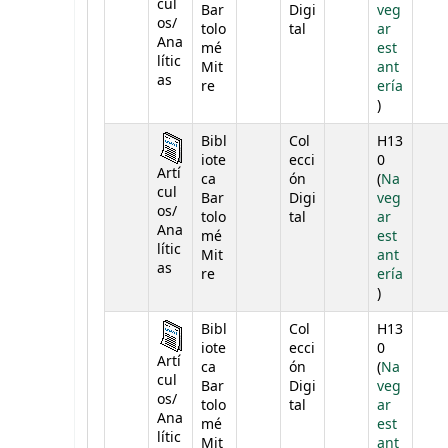
cul
Bar
Digi
veg
os/
tolo
tal
ar
Ana
mé
est
lític
Mit
ant
as
re
ería
(Abre deba
)
Bibl
Col
H13
iote
ecci
0
Artí
ca
ón
(
Na
cul
Bar
Digi
veg
os/
tolo
tal
ar
Ana
mé
est
lític
Mit
ant
as
re
ería
(Abre deba
)
Bibl
Col
H13
iote
ecci
0
Artí
ca
ón
(
Na
cul
Bar
Digi
veg
os/
tolo
tal
ar
Ana
mé
est
lític
Mit
ant