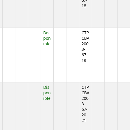
67-
18
jo)
Dis
CTP
pon
CBA
ible
200
3-
67-
19
jo)
Dis
CTP
pon
CBA
ible
200
3-
67-
20-
21